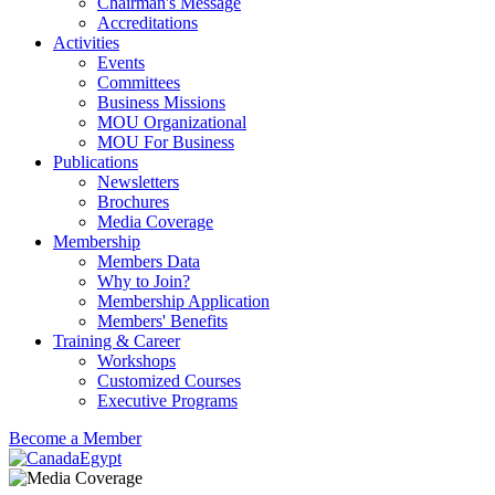
Chairman's Message
Accreditations
Activities
Events
Committees
Business Missions
MOU Organizational
MOU For Business
Publications
Newsletters
Brochures
Media Coverage
Membership
Members Data
Why to Join?
Membership Application
Members' Benefits
Training & Career
Workshops
Customized Courses
Executive Programs
Become a Member