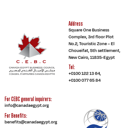
Address
Square One Business
Complex, 3rd floor Plot
No.2, Touristic Zone – El
Choueifat, 5th settlement,
New Cairo, 11835-Egypt
Tel:
+0100 122 13 64
,
+0100 077 65 84
For CEBC general inquirers:
info@canadaegypt.org
For Benefits:
benefits@canadaegypt.org